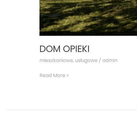
DOM OPIEKI
mieszkaniowe
,
usługowe
/
admin
Read More »