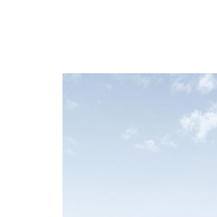
PAWILON
HANDLOWO-
USŁUGOWY