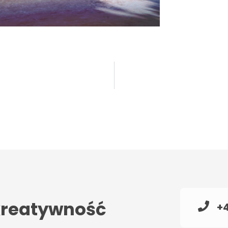
 kreatywność
+4